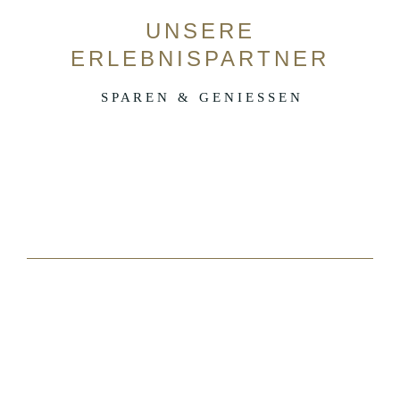
UNSERE
ERLEBNISPARTNER
S P A R E N & G E N I E S S E N