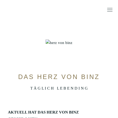
HOTEL VIER JAHRESZEITEN
SUITE HOTEL
DAS HERZ VON BINZ
T Ä G L I C H L E B E N D I N G
BYNTZE 1318
AKTUELL HAT DAS HERZ VON BINZ