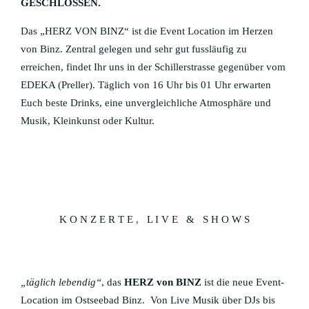
GESCHLOSSEN.
HERZ VON BINZ
Das „HERZ VON BINZ“ ist die Event Location im Herzen
EVENTS
von Binz. Zentral gelegen und sehr gut fussläufig zu
erreichen, findet Ihr uns in der Schillerstrasse gegenüber vom
PRIVAT FEIERN
EDEKA (Preller). Täglich von 16 Uhr bis 01 Uhr erwarten
Euch beste Drinks, eine unvergleichliche Atmosphäre und
BYNTZE 1318
Musik, Kleinkunst oder Kultur.
FITNESS
SPA & WELLNESS ZENTRUM
KIDS CLUB
K O N Z E R T E , L I V E & S H O W S
„täglich lebendig“
, das
HERZ von BINZ
ist die neue Event-
Location im Ostseebad Binz. Von Live Musik über DJs bis