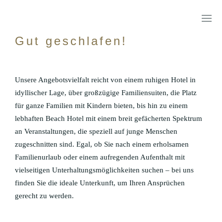
Z I M M E R , S U I T E N & A P A R T M E N T S
Gut geschlafen!
Unsere Angebotsvielfalt reicht von einem ruhigen Hotel in
idyllischer Lage, über großzügige Familiensuiten, die Platz
für ganze Familien mit Kindern bieten, bis hin zu einem
HOTEL VIER JAHRESZEITEN
lebhaften Beach Hotel mit einem breit gefächerten Spektrum
an Veranstaltungen, die speziell auf junge Menschen
SUITE HOTEL
zugeschnitten sind. Egal, ob Sie nach einem erholsamen
Familienurlaub oder einem aufregenden Aufenthalt mit
vielseitigen Unterhaltungsmöglichkeiten suchen – bei uns
finden Sie die ideale Unterkunft, um Ihren Ansprüchen
BYNTZE 1318
gerecht zu werden.