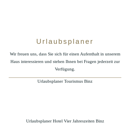
HERZ VON BINZ
EVENTS
PRIVAT FEIERN
Urlaubsplaner
BYNTZE 1318
Wir freuen uns, dass Sie sich für einen Aufenthalt in unserem
FITNESS
Haus interessieren und stehen Ihnen bei Fragen jederzeit zur
Verfügung.
SPA & WELLNESS ZENTRUM
Urlaubsplaner Tourismus Binz
KIDS CLUB
Urlaubsplaner Hotel Vier Jahreszeiten Binz