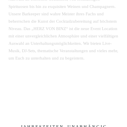
Spirituosen bis hin zu exquisiten Weinen und Champagnern.
Unsere Barkeeper sind wahre Meister ihres Fachs und
beherrschen die Kunst der Cocktailzubereitung auf höchstem
Niveau. Das „HERZ VON BINZ“ ist die neue Event Location
mit einer unvergleichlichen Atmosphäre und einer vielfältigen
Auswahl an Unterhaltungsmöglichkeiten. Wir bieten Live-
Musik, DJ-Sets, thematische Veranstaltungen und vieles mehr,
um Euch zu unterhalten und zu begeistern.
J A H R E S Z E I T E N U N A B H Ä N G I G