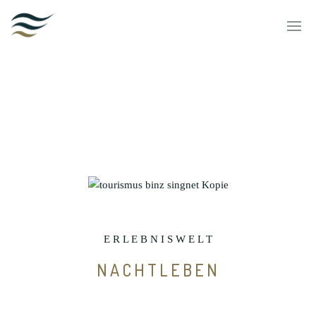
HOTEL VIER JAHRESZEITEN
SUITE HOTEL
E R L E B N I S W E L T
BYNTZE 1318
NACHTLEBEN