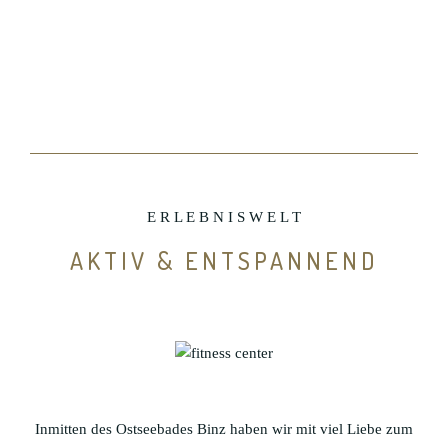
E R L E B N I S W E L T
AKTIV & ENTSPANNEND
Inmitten des Ostseebades Binz haben wir mit viel Liebe zum