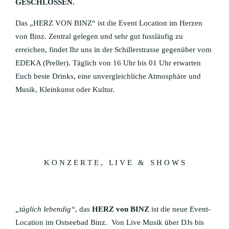
GESCHLOSSEN.
HERZ VON BINZ
Das „HERZ VON BINZ“ ist die Event Location im Herzen
EVENTS
von Binz. Zentral gelegen und sehr gut fussläufig zu
erreichen, findet Ihr uns in der Schillerstrasse gegenüber vom
PRIVAT FEIERN
EDEKA (Preller). Täglich von 16 Uhr bis 01 Uhr erwarten
Euch beste Drinks, eine unvergleichliche Atmosphäre und
BYNTZE 1318
Musik, Kleinkunst oder Kultur.
FITNESS
SPA & WELLNESS ZENTRUM
KIDS CLUB
K O N Z E R T E , L I V E & S H O W S
„täglich lebendig“
, das
HERZ von BINZ
ist die neue Event-
Location im Ostseebad Binz. Von Live Musik über DJs bis