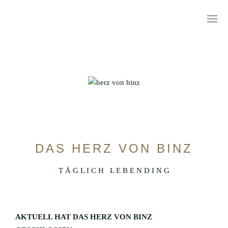
HOTEL VIER JAHRESZEITEN
SUITE HOTEL
DAS HERZ VON BINZ
T Ä G L I C H L E B E N D I N G
BYNTZE 1318
AKTUELL HAT DAS HERZ VON BINZ