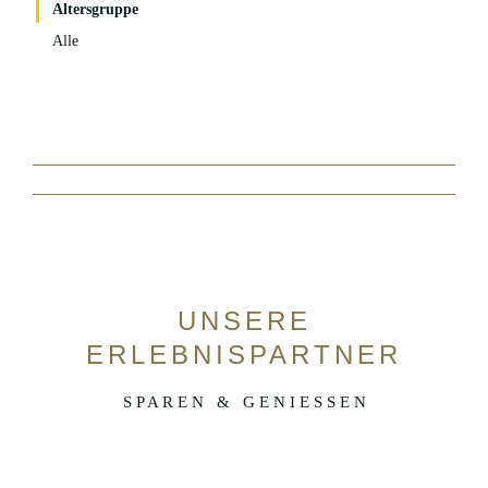
Altersgruppe
Alle
UNSERE
ERLEBNISPARTNER
S P A R E N & G E N I E S S E N