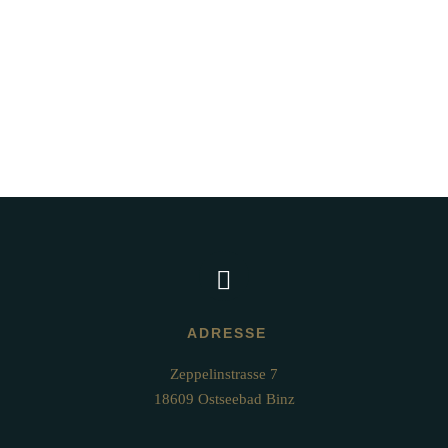
KARTE ERHALTEN
ADRESSE
Zeppelinstrasse 7

18609 Ostseebad Binz