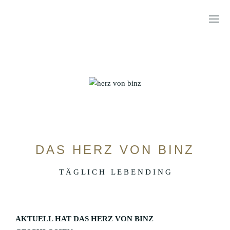
HOTEL VIER JAHRESZEITEN
SUITE HOTEL
DAS HERZ VON BINZ
T Ä G L I C H L E B E N D I N G
BYNTZE 1318
AKTUELL HAT DAS HERZ VON BINZ