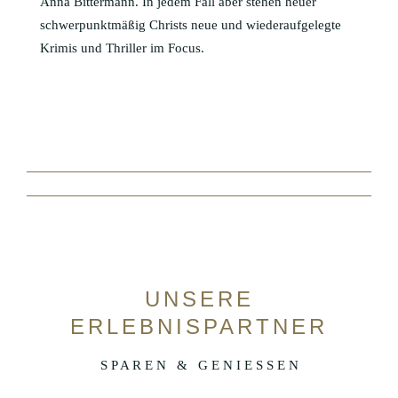
Anna Bittermann. In jedem Fall aber stehen heuer
schwerpunktmäßig Christs neue und wiederaufgelegte
Krimis und Thriller im Focus.
UNSERE
ERLEBNISPARTNER
S P A R E N & G E N I E S S E N