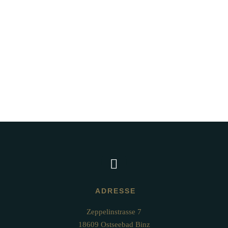
GENIESSEN
KARTE ERHALTEN
ADRESSE
Zeppelinstrasse 7

18609 Ostseebad Binz