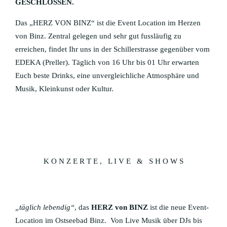
GESCHLOSSEN.
HERZ VON BINZ
Das „HERZ VON BINZ“ ist die Event Location im Herzen
EVENTS
von Binz. Zentral gelegen und sehr gut fussläufig zu
erreichen, findet Ihr uns in der Schillerstrasse gegenüber vom
PRIVAT FEIERN
EDEKA (Preller). Täglich von 16 Uhr bis 01 Uhr erwarten
Euch beste Drinks, eine unvergleichliche Atmosphäre und
BYNTZE 1318
Musik, Kleinkunst oder Kultur.
FITNESS
SPA & WELLNESS ZENTRUM
KIDS CLUB
K O N Z E R T E , L I V E & S H O W S
„täglich lebendig“
, das
HERZ von BINZ
ist die neue Event-
Location im Ostseebad Binz. Von Live Musik über DJs bis