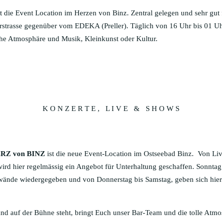
ie Event Location im Herzen von Binz. Zentral gelegen und sehr gut f
llerstrasse gegenüber vom EDEKA (Preller). Täglich von 16 Uhr bis 01 U
che Atmosphäre und Musik, Kleinkunst oder Kultur.
K O N Z E R T E , L I V E & S H O W S
RZ von BINZ
ist die neue Event-Location im Ostseebad Binz. Von Liv
ird hier regelmässig ein Angebot für Unterhaltung geschaffen. Sonnta
wände wiedergegeben und von Donnerstag bis Samstag, geben sich hier 
nd auf der Bühne steht, bringt Euch unser Bar-Team und die tolle Atm