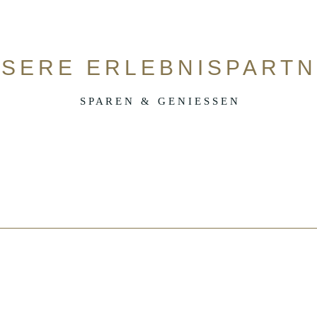
SERE ERLEBNISPART
S P A R E N & G E N I E S S E N