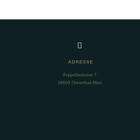
ADRESSE
Zeppelinstrasse 7

18609 Ostseebad Binz