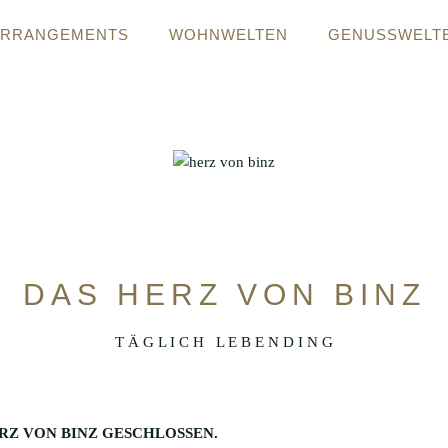
ARRANGEMENTS
WOHNWELTEN
GENUSSWELT
DAS HERZ VON BINZ
T Ä G L I C H L E B E N D I N G
RZ VON BINZ GESCHLOSSEN.