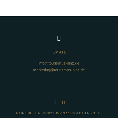
EMAIL
info@tourismus-binz.de
marketing@tourismus-binz.de
TOURISMUS BINZ © 2023 /
IMPRESSUM & DATENSCHUTZ