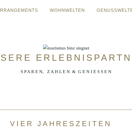
ARRANGEMENTS
WOHNWELTEN
GENUSSWELT
SERE ERLEBNISPART
S P A R E N, Z A H L E N & G E N I E S S E N
VIER JAHRESZEITEN