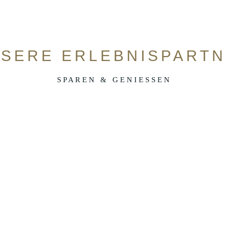
SERE ERLEBNISPART
S P A R E N & G E N I E S S E N