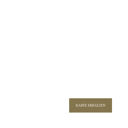
BEZAHLEN
SPAREN,
GENIESSE
KARTE ERHALTEN